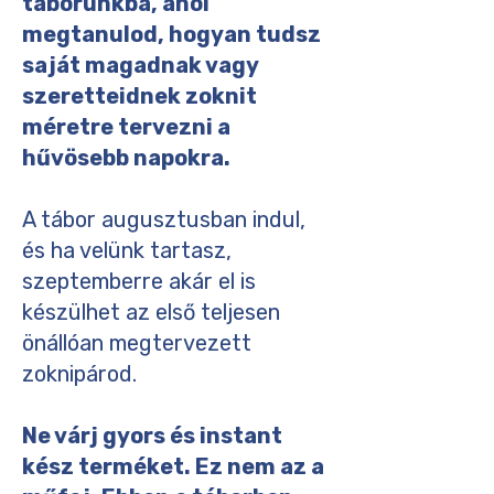
táborunkba, ahol
megtanulod, hogyan tudsz
saját magadnak vagy
szeretteidnek zoknit
méretre tervezni a
hűvösebb napokra.
A tábor augusztusban indul,
és ha velünk tartasz,
szeptemberre akár el is
készülhet az első teljesen
önállóan megtervezett
zoknipárod.
Ne várj gyors és instant
kész terméket.
Ez nem az a