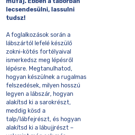
műfaj. Ebben a táborban
lecsendesülni, lassulni
tudsz!
A foglalkozások során a
lábszártól lefelé készülő
zokni-kötés fortélyaival
ismerkedsz meg lépésről
lépésre. Megtanulhatod,
hogyan készülnek a rugalmas
felszedések, milyen hosszú
legyen a lábszár, hogyan
alakítsd ki a sarokrészt,
meddig kösd a
talp/lábfejrészt, és hogyan
alakítsd ki a lábujjrészt –