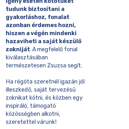
Igény esetén kötőtűket
tudunk biztosítani a
gyakorláshoz, fonalat
azonban érdemes hozni,
hiszen a végén mindenki
hazaviheti a saját készülő
zokniját
. A megfelelő fonal
kiválasztásában
természetesen Zsuzsa segít.
Ha régóta szeretnél igazán jól
illeszkedő, saját tervezésű
zoknikat kötni, és közben egy
inspiráló, támogató
közösségben alkotni,
szeretettel várunk!