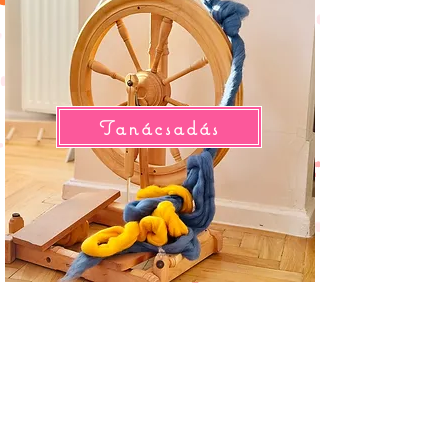
Tanácsadás
Molyoló textilműhely