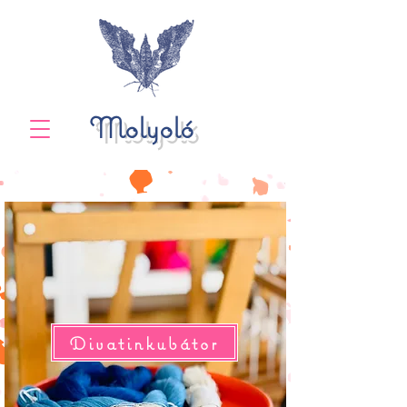
Molyoló
Divatinkubátor