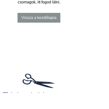
csomagok, itt fogod látni.
Vissza a kezdőlapra
Molyoló textilműhely
Anyagismeret, Szabás, Varrás, Kézi kötés, Gépi kötés,