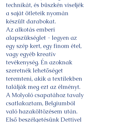
technikát, és büszkén viseljék
a saját ötleteik nyomán
készült darabokat.
Az alkotás emberi
alapszükséglet - legyen az
egy szép kert, egy finom étel,
vagy egyéb kreatív
tevékenység. Én azoknak
szeretnék lehetőséget
teremteni, akik a textilekben
találják meg ezt az élményt.
A Molyoló csapatához tavaly
csatlakoztam, Belgiumból
való hazaköltözésem után.
Első beszélgetésünk Dettivel
még Zoomon zajlott -